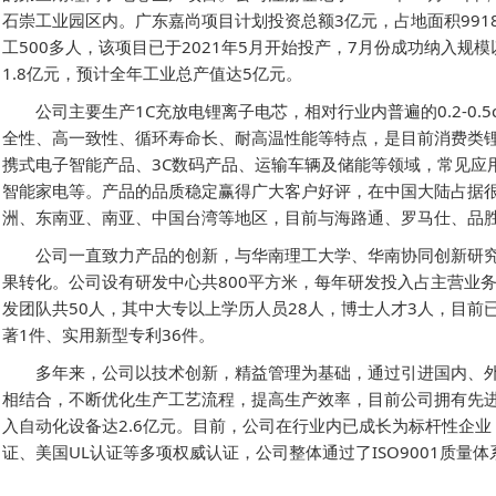
石崇工业园区内。广东嘉尚项目计划投资总额3亿元，占地面积9918
工500多人，该项目已于2021年5月开始投产，7月份成功纳入规
1.8亿元，预计全年工业总产值达5亿元。
公司主要生产1C充放电锂离子电芯，相对行业内普遍的0.2-0
全性、高一致性、循环寿命长、耐高温性能等特点，是目前消费类
携式电子智能产品、3C数码产品、运输车辆及储能等领域，常见应
智能家电等。产品的品质稳定赢得广大客户好评，在中国大陆占据
洲、东南亚、南亚、中国台湾等地区，目前与海路通、罗马仕、品
公司一直致力产品的创新，与华南理工大学、华南协同创新研
果转化。公司设有研发中心共800平方米，每年研发投入占主营业
发团队共50人，其中大专以上学历人员28人，博士人才3人，目前
著1件、实用新型专利36件。
多年来，公司以技术创新，精益管理为基础，通过引进国内、
相结合，不断优化生产工艺流程，提高生产效率，目前公司拥有先进
入自动化设备达2.6亿元。目前，公司在行业内已成长为标杆性企业
证、美国UL认证等多项权威认证，公司整体通过了ISO9001质量体